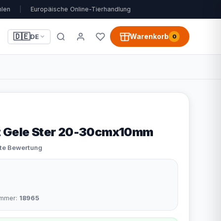
hlen
|
Europäische Online-Tierhandlung
🇩🇪
Warenkorb
DE
0
t Gele Ster 20-30cmx10mm
ste Bewertung
nummer:
18965