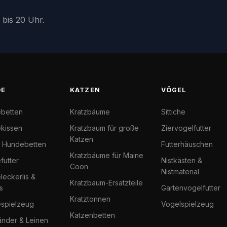
 bis 20 Uhr.
DE
KATZEN
VÖGEL
betten
Kratzbäume
Sittiche
kissen
Kratzbaum für große
Ziervogelfutter
Katzen
l Hundebetten
Futterhäuschen
Kratzbäume für Maine
futter
Nistkästen &
Coon
Nistmaterial
eckerlis &
Kratzbaum-Ersatzteile
s
Gartenvogelfutter
Kratztonnen
spielzeug
Vogelspielzeug
Katzenbetten
änder & Leinen