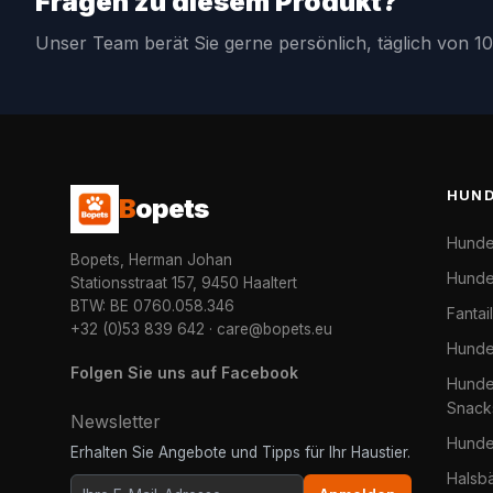
Fragen zu diesem Produkt?
Unser Team berät Sie gerne persönlich, täglich von 10
HUN
B
opets
Hunde
Bopets, Herman Johan
Hunde
Stationsstraat 157, 9450 Haaltert
BTW: BE 0760.058.346
Fantai
+32 (0)53 839 642
·
care@bopets.eu
Hunde
Folgen Sie uns auf Facebook
Hundel
Snack
Newsletter
Hunde
Erhalten Sie Angebote und Tipps für Ihr Haustier.
Halsb