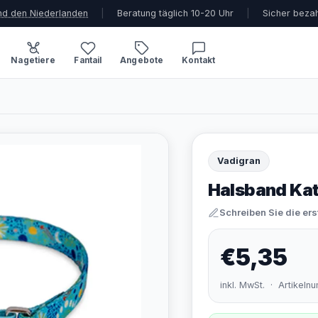
und den Niederlanden
|
Beratung täglich 10-20 Uhr
|
Sicher beza
Nagetiere
Fantail
Angebote
Kontakt
Vadigran
Halsband Ka
Schreiben Sie die er
€5,35
inkl. MwSt. · Artikel