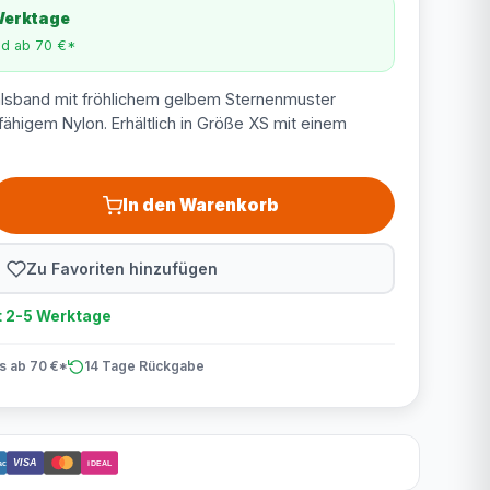
 Werktage
nd ab 70 €*
lsband mit fröhlichem gelbem Sternenmuster
fähigem Nylon. Erhältlich in Größe XS mit einem
In den Warenkorb
Zu Favoriten hinzufügen
t 2-5 Werktage
is ab 70 €*
14 Tage Rückgabe
VISA
act
iDEAL