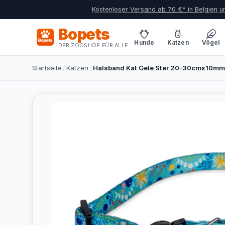
Kostenloser Versand ab 70 €* in Belgien 
Bopets
Hunde
Katzen
Vögel
DER ZOOSHOP FÜR ALLE
Startseite
/
Katzen
/
Halsband Kat Gele Ster 20-30cmx10mm