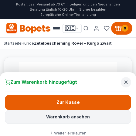
Kostenloser Versand ab 70 €* in Belgien und den Niederlanden
Beratung täglich 10-20 Uhr
Sicher bezahlen
Europäische Online-Tierhandlung
Bopets
🇩🇪
0
Startseite
Hunde
Zetelbescherming Rover – Kurgo Zwart
Zum Warenkorb hinzugefügt
Zur Kasse
Warenkorb ansehen
Weiter einkaufen