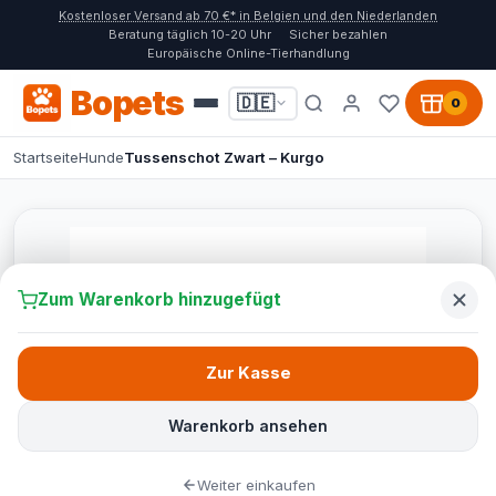
Kostenloser Versand ab 70 €* in Belgien und den Niederlanden
Beratung täglich 10-20 Uhr
Sicher bezahlen
Europäische Online-Tierhandlung
Bopets
🇩🇪
0
Startseite
Hunde
Tussenschot Zwart – Kurgo
Zum Warenkorb hinzugefügt
Zur Kasse
Warenkorb ansehen
Weiter einkaufen