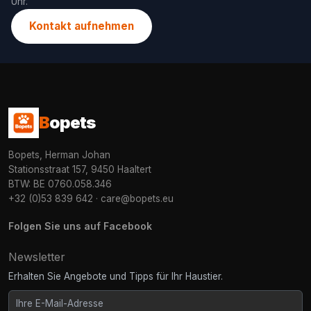
Uhr.
Kontakt aufnehmen
B
opets
Bopets, Herman Johan
Stationsstraat 157, 9450 Haaltert
BTW: BE 0760.058.346
+32 (0)53 839 642
·
care@bopets.eu
Folgen Sie uns auf Facebook
Newsletter
Erhalten Sie Angebote und Tipps für Ihr Haustier.