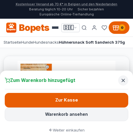
Kostenloser Versand ab 70 €* in Belgien und den Niederlanden
Beratung täglich 10-20 Uhr
Sicher bezahlen
Europäische Online-Tierhandlung
Bopets
🇩🇪
0
Startseite
Hunde
Hundesnacks
Hühnersnack Soft Sandwich 375g
Zum Warenkorb hinzugefügt
Zur Kasse
Warenkorb ansehen
Weiter einkaufen