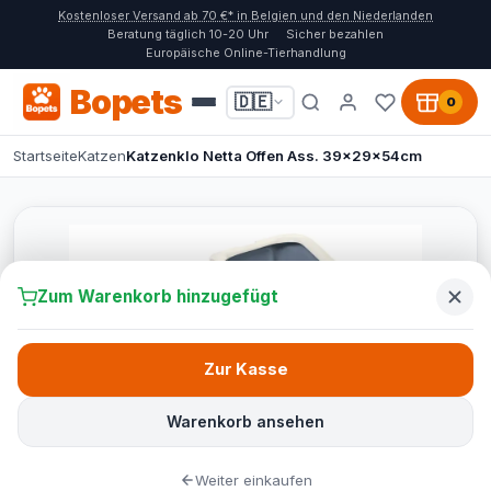
Kostenloser Versand ab 70 €* in Belgien und den Niederlanden
Beratung täglich 10-20 Uhr
Sicher bezahlen
Europäische Online-Tierhandlung
Bopets
🇩🇪
0
Startseite
Katzen
Katzenklo Netta Offen Ass. 39x29x54cm
Zum Warenkorb hinzugefügt
Zur Kasse
Warenkorb ansehen
Weiter einkaufen