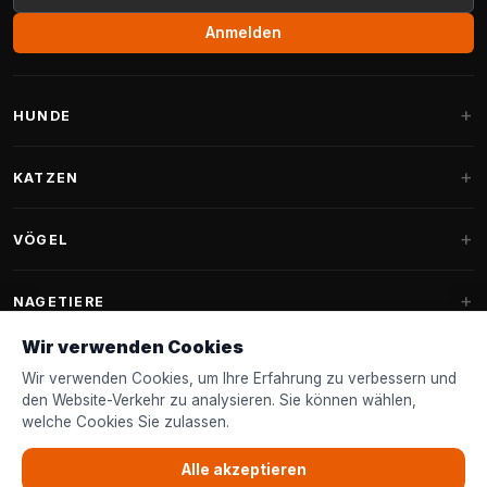
Anmelden
HUNDE
Hundebetten
KATZEN
Hundekissen
Kratzbäume
VÖGEL
Fantail Hundebetten
Kratzbaum für große Katzen
Hundefutter
Sittiche
NAGETIERE
Kratzbäume für Maine Coon
Hundeleckerlis & Snacks
Ziervogelfutter
Wir verwenden Cookies
Kratzbaum-Ersatzteile
Kaninchenfutter
Hundespielzeug
Futterhäuschen
Wir verwenden Cookies, um Ihre Erfahrung zu verbessern und
FANTAIL
Kratztonnen
Nagerfutter
den Website-Verkehr zu analysieren. Sie können wählen,
Halsbänder & Leinen
Nistkästen & Nistmaterial
welche Cookies Sie zulassen.
Katzenbetten
Zubehör
Fantail Hundebetten
KUNDENSERVICE
Shampoo & Pflege
Gartenvogelfutter
Katzenspielzeug
Alle akzeptieren
Fantail Hundekissen