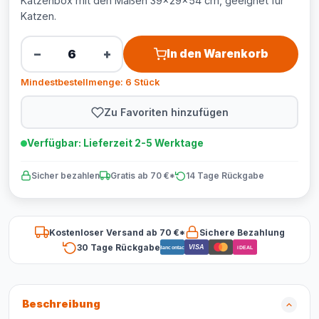
Katzenbox mit den Maßen 39x29x54 cm, geeignet für
Katzen.
−
+
In den Warenkorb
Mindestbestellmenge: 6 Stück
Zu Favoriten hinzufügen
Verfügbar: Lieferzeit 2-5 Werktage
Sicher bezahlen
Gratis ab 70 €*
14 Tage Rückgabe
Kostenloser Versand ab 70 €*
Sichere Bezahlung
30 Tage Rückgabe
VISA
Bancontact
iDEAL
Beschreibung