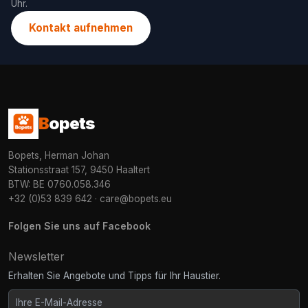
Uhr.
Kontakt aufnehmen
B
opets
Bopets, Herman Johan
Stationsstraat 157, 9450 Haaltert
BTW: BE 0760.058.346
+32 (0)53 839 642
·
care@bopets.eu
Folgen Sie uns auf Facebook
Newsletter
Erhalten Sie Angebote und Tipps für Ihr Haustier.