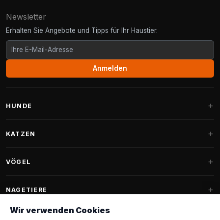
Newsletter
Erhalten Sie Angebote und Tipps für Ihr Haustier.
Anmelden
HUNDE
Hundebetten
KATZEN
Hundekissen
Kratzbäume
VÖGEL
Fantail Hundebetten
Kratzbaum für große Katzen
Hundefutter
Sittiche
NAGETIERE
Kratzbäume für Maine Coon
Hundeleckerlis & Snacks
Ziervogelfutter
Wir verwenden Cookies
Kratzbaum-Ersatzteile
Kaninchenfutter
Hundespielzeug