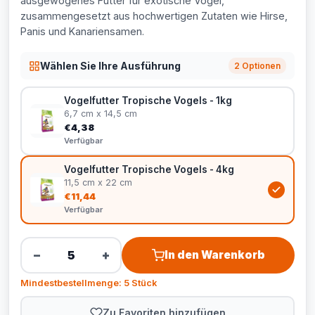
ausgewogenes Futter für exotische Vögel,
zusammengesetzt aus hochwertigen Zutaten wie Hirse,
Panis und Kanariensamen.
Wählen Sie Ihre Ausführung
2 Optionen
Vogelfutter Tropische Vogels - 1kg
6,7 cm x 14,5 cm
€4,38
Verfügbar
Vogelfutter Tropische Vogels - 4kg
11,5 cm x 22 cm
€11,44
Verfügbar
−
+
In den Warenkorb
Mindestbestellmenge: 5 Stück
Zu Favoriten hinzufügen