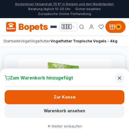
Kostenloser Versand ab 70 €* in Belgien und den Niederlanden
Beratung täglich 10-20 Uhr
Sicher bezahlen
Europäische Online-Tierhandlung
Bopets
🇩🇪
0
Startseite
Vögel
Vogelfutter
Vogelfutter Tropische Vogels - 4kg
Zum Warenkorb hinzugefügt
Zur Kasse
Warenkorb ansehen
Weiter einkaufen