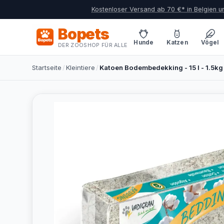
Kostenloser Versand ab 70 €* in Belgien 
Bopets
Hunde
Katzen
Vögel
DER ZOOSHOP FÜR ALLE
Startseite
/
Kleintiere
/
Katoen Bodembedekking - 15 l - 1.5kg