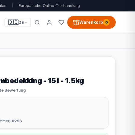
hlen
|
Europäische Online-Tierhandlung
🇩🇪
Warenkorb
DE
0
bedekking - 15 l - 1.5kg
ste Bewertung
nummer:
8256