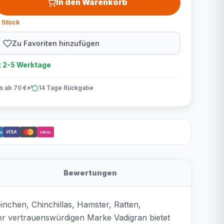
In den Warenkorb
 Stück
Zu Favoriten hinzufügen
t 2-5 Werktage
is ab 70 €*
14 Tage Rückgabe
VISA
act
iDEAL
Bewertungen
einchen, Chinchillas, Hamster, Ratten,
r vertrauenswürdigen Marke Vadigran bietet