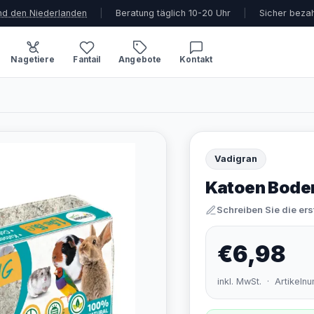
und den Niederlanden
|
Beratung täglich 10-20 Uhr
|
Sicher beza
Nagetiere
Fantail
Angebote
Kontakt
Vadigran
Katoen Bodem
Schreiben Sie die er
€6,98
inkl. MwSt. · Artikel