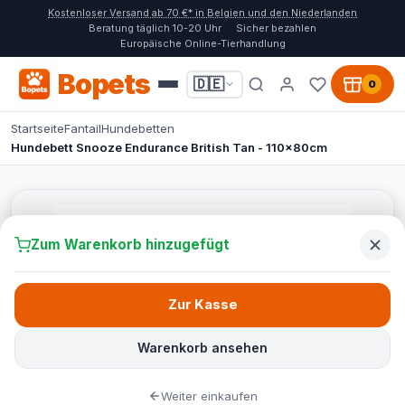
Kostenloser Versand ab 70 €* in Belgien und den Niederlanden
Beratung täglich 10-20 Uhr
Sicher bezahlen
Europäische Online-Tierhandlung
Bopets
🇩🇪
0
Startseite
Fantail
Hundebetten
Hundebett Snooze Endurance British Tan - 110x80cm
Zum Warenkorb hinzugefügt
Zur Kasse
Warenkorb ansehen
Weiter einkaufen