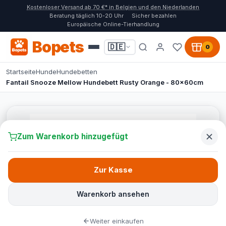
Kostenloser Versand ab 70 €* in Belgien und den Niederlanden
Beratung täglich 10-20 Uhr
Sicher bezahlen
Europäische Online-Tierhandlung
Bopets
🇩🇪
0
Startseite
Hunde
Hundebetten
Fantail Snooze Mellow Hundebett Rusty Orange - 80x60cm
Zum Warenkorb hinzugefügt
Zur Kasse
Warenkorb ansehen
Weiter einkaufen