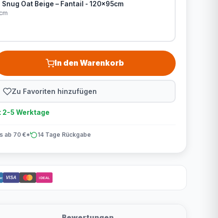
nug Oat Beige – Fantail - 120x95cm
5cm
In den Warenkorb
Zu Favoriten hinzufügen
t 2-5 Werktage
is ab 70 €*
14 Tage Rückgabe
VISA
act
iDEAL
Bewertungen