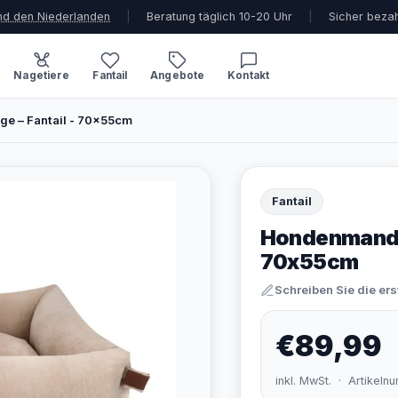
und den Niederlanden
|
Beratung täglich 10-20 Uhr
|
Sicher beza
Nagetiere
Fantail
Angebote
Kontakt
e – Fantail - 70x55cm
Fantail
Hondenmand S
70x55cm
Schreiben Sie die er
€89,99
inkl. MwSt. · Artikel