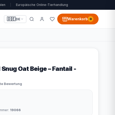
hlen
|
Europäische Online-Tierhandlung
🇩🇪
Warenkorb
DE
0
nug Oat Beige – Fantail -
ste Bewertung
nummer:
19066