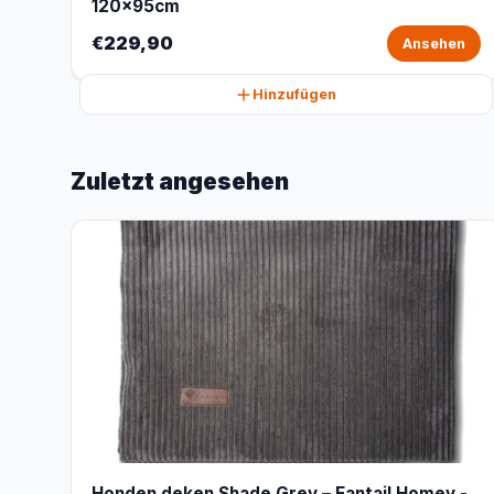
120x95cm
€229,90
Ansehen
Hinzufügen
Zuletzt angesehen
Honden deken Shade Grey – Fantail Homey -