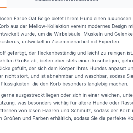
losen Farbe Oat Beige bietet Ihrem Hund einen luxuriösen
orb aus der Mellow-Kollektion vereint modernes Design mi
wickelt wurde, um die Wirbelsäule, Muskeln und Gelenke I
Haustieres, entwickelt in Zusammenarbeit mit Experten.
off gefertigt, der fleckenbeständig und leicht zu reinigen i
ten Größe ab, bieten aber stets einen kuscheligen, gebo
 gefüllt, der sich dem Körper Ihres Hundes anpasst und 
r nicht stört, und ist abnehmbar und waschbar, sodass Sie
Flüssigkeiten, die den Korb besonders langlebig machen.
die gerne ausgestreckt liegen oder sich in einer weichen,
zung, was besonders wichtig für ältere Hunde oder Rassen
 Entfernen von losen Haaren und Schmutz, sodass der Korb 
ren Größen und Farben erhältlich, sodass Sie die perfekte