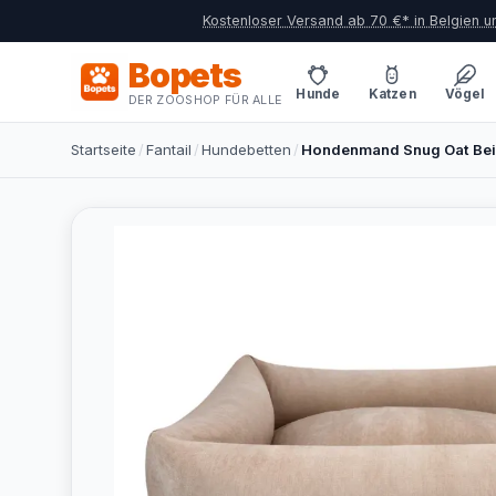
Kostenloser Versand ab 70 €* in Belgien 
Bopets
Hunde
Katzen
Vögel
DER ZOOSHOP FÜR ALLE
Startseite
/
Fantail
/
Hundebetten
/
Hondenmand Snug Oat Beig