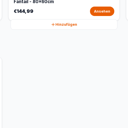
Fantail - 80x60cm
€144,99
Ansehen
Hinzufügen