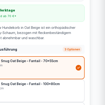
 Werktage
nd ab 70 €*
w Hundekorb in Oat Beige ist ein orthopädischer
-Schaum, bezogen mit fleckenbeständigem
ist abnehmbar und waschbar.
Ausführung
3 Optionen
nug Oat Beige – Fantail - 70x55cm
cm
nug Oat Beige – Fantail - 100x80cm
0cm