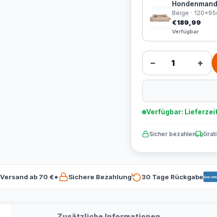
Hondenmand S
Beige · 120x9
€189,99
Verfügbar
−
+
Verfügbar: Lieferzei
Sicher bezahlen
Grat
 Versand ab 70 €*
Sichere Bezahlung
30 Tage Rückgabe
Bancont
Zusätzliche Informationen