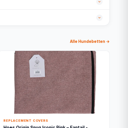
Alle Hundebetten →
REPLACEMENT COVERS
Hoes Origin Snug Iconic Pink – Fantail -