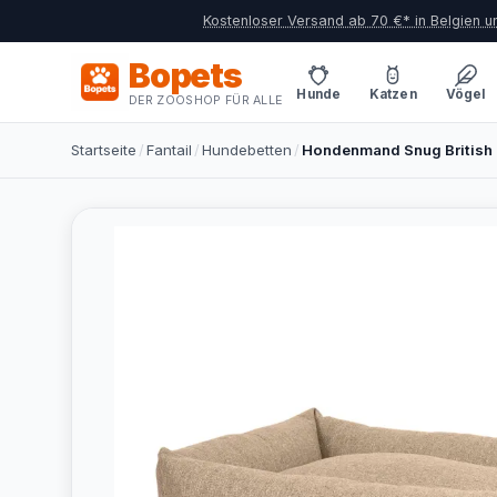
Kostenloser Versand ab 70 €* in Belgien 
Bopets
Hunde
Katzen
Vögel
DER ZOOSHOP FÜR ALLE
Startseite
/
Fantail
/
Hundebetten
/
Hondenmand Snug British 