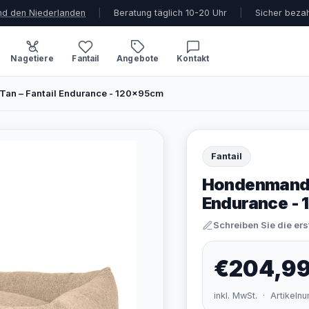
und den Niederlanden
|
Beratung täglich 10-20 Uhr
|
Sicher beza
Nagetiere
Fantail
Angebote
Kontakt
Tan – Fantail Endurance - 120x95cm
Fantail
Hondenmand S
Endurance -
Schreiben Sie die er
€204,9
inkl. MwSt. · Artikel