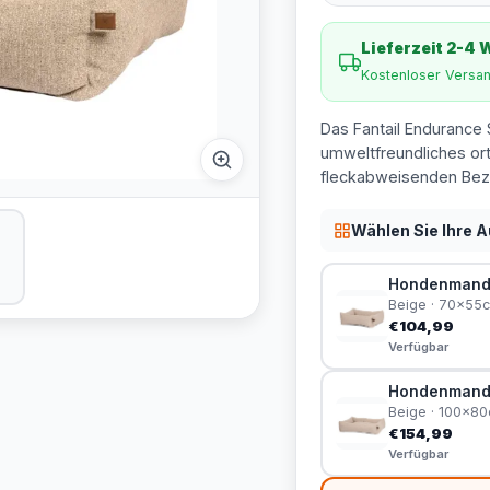
Lieferzeit 2-4
Kostenloser Versa
Das Fantail Endurance S
umweltfreundliches or
fleckabweisenden Bezu
Wählen Sie Ihre 
Hondenmand S
Beige · 70x55
€104,99
Verfügbar
Hondenmand S
Beige · 100x8
€154,99
Verfügbar