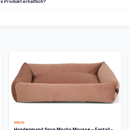
s Produkt erhältlich?
SNUG
Hondenmand Snug Mocha Mousse – Fantail -