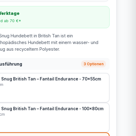
 Werktage
nd ab 70 €*
nug Hundebett in British Tan ist ein
thopädisches Hundebett mit einem wasser- und
g aus recyceltem Polyester.
Ausführung
3 Optionen
nug British Tan – Fantail Endurance - 70x55cm
cm
nug British Tan – Fantail Endurance - 100x80cm
0cm