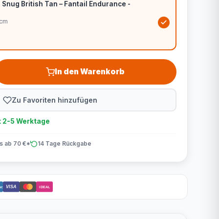
nug British Tan – Fantail Endurance -
5cm
In den Warenkorb
Zu Favoriten hinzufügen
t 2-5 Werktage
is ab 70 €*
14 Tage Rückgabe
VISA
act
iDEAL