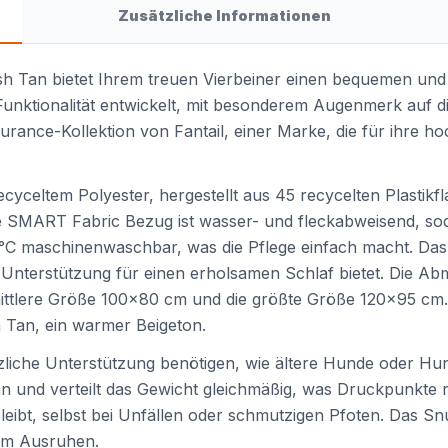
Zusätzliche Informationen
sh Tan bietet Ihrem treuen Vierbeiner einen bequemen und
Funktionalität entwickelt, mit besonderem Augenmerk auf d
durance-Kollektion von Fantail, einer Marke, die für ihre 
yceltem Polyester, hergestellt aus 45 recycelten Plastikf
e SMART Fabric Bezug ist wasser- und fleckabweisend, so
 30°C maschinenwaschbar, was die Pflege einfach macht. Das 
e Unterstützung für einen erholsamen Schlaf bietet. Die Ab
 mittlere Größe 100x80 cm und die größte Größe 120x95 cm.
h Tan, ein warmer Beigeton.
ätzliche Unterstützung benötigen, wie ältere Hunde oder 
 und verteilt das Gewicht gleichmäßig, was Druckpunkte r
eibt, selbst bei Unfällen oder schmutzigen Pfoten. Das Snug
um Ausruhen.