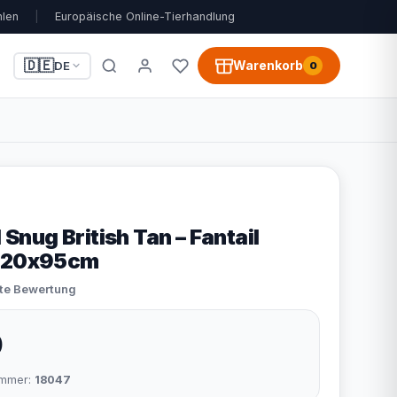
hlen
|
Europäische Online-Tierhandlung
🇩🇪
Warenkorb
DE
0
nug British Tan – Fantail
 120x95cm
ste Bewertung
9
nummer:
18047