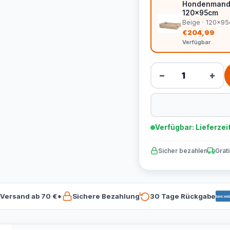
Hondenmand S
120x95cm
Beige · 120x9
€204,99
Verfügbar
−
+
Verfügbar: Lieferzei
Sicher bezahlen
Grat
 Versand ab 70 €*
Sichere Bezahlung
30 Tage Rückgabe
Bancont