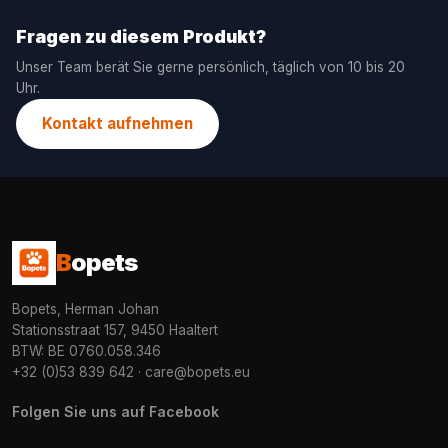
Fragen zu diesem Produkt?
Unser Team berät Sie gerne persönlich, täglich von 10 bis 20
Uhr.
Kontakt aufnehmen
B
opets
Bopets, Herman Johan
Stationsstraat 157, 9450 Haaltert
BTW: BE 0760.058.346
+32 (0)53 839 642
·
care@bopets.eu
Folgen Sie uns auf Facebook