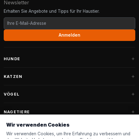
Newsletter
Erhalten Sie Angebote und Tipps für Ihr Haustier.
Anmelden
HUNDE
Hundebetten
KATZEN
Hundekissen
Kratzbäume
VÖGEL
Fantail Hundebetten
Kratzbaum für große Katzen
Hundefutter
Sittiche
NAGETIERE
Kratzbäume für Maine Coon
Hundeleckerlis & Snacks
Ziervogelfutter
Wir verwenden Cookies
Kratzbaum-Ersatzteile
Kaninchenfutter
Hundespielzeug
Futterhäuschen
Wir verwenden Cookies, um Ihre Erfahrung zu verbessern und
FANTAIL
Kratztonnen
Nagerfutter