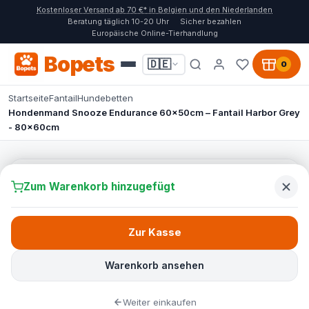
Kostenloser Versand ab 70 €* in Belgien und den Niederlanden
Beratung täglich 10-20 Uhr
Sicher bezahlen
Europäische Online-Tierhandlung
Bopets
🇩🇪
0
Startseite
Fantail
Hundebetten
Hondenmand Snooze Endurance 60x50cm – Fantail Harbor Grey
- 80x60cm
Zum Warenkorb hinzugefügt
Zur Kasse
Warenkorb ansehen
Weiter einkaufen