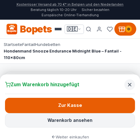
Kostenloser Versand ab 70 €* in Belgien und den Niederlanden
Beratung täglich 10-20 Uhr
Sicher bezahlen
Europäische Online-Tierhandlung
Bopets
🇩🇪
0
Startseite
Fantail
Hundebetten
Hondenmand Snooze Endurance Midnight Blue – Fantail -
110x80cm
Zum Warenkorb hinzugefügt
Zur Kasse
Warenkorb ansehen
Weiter einkaufen