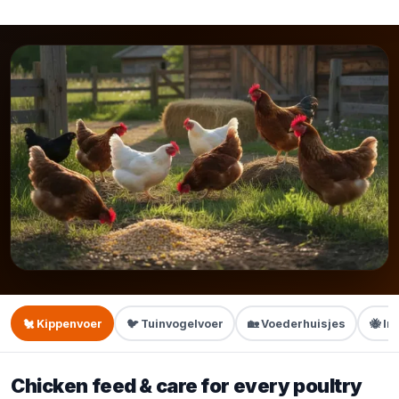
🐔 Kippenvoer
🐦 Tuinvogelvoer
🏡 Voederhuisjes
🐝 In
Chicken feed & care for every poultry