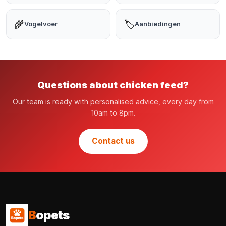
🌾
🏷️
Vogelvoer
Aanbiedingen
Questions about chicken feed?
Our team is ready with personalised advice, every day from
10am to 8pm.
Contact us
B
opets