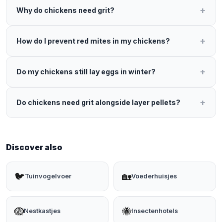
Why do chickens need grit?
How do I prevent red mites in my chickens?
Do my chickens still lay eggs in winter?
Do chickens need grit alongside layer pellets?
Discover also
🐦
🏡
Tuinvogelvoer
Voederhuisjes
🪺
🐝
Nestkastjes
Insectenhotels