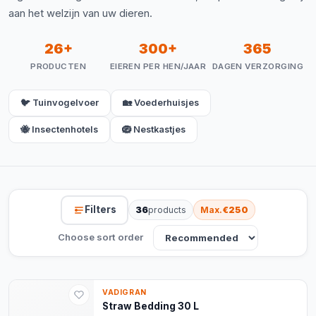
aan het welzijn van uw dieren.
26+
300+
365
PRODUCTEN
EIEREN PER HEN/JAAR
DAGEN VERZORGING
🐦 Tuinvogelvoer
🏡 Voederhuisjes
🐝 Insectenhotels
🪺 Nestkastjes
Filters
36
products
Max.
€250
Choose sort order
VADIGRAN
Straw Bedding 30 L